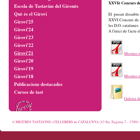
XXVIè Concurs de
Escola de Tastavins del Gironès
Què és el Girovi
El passat dissabte
XXVI Concurs de V
Girovi'25
les D.O. catalanes.
Girovi'24
A l'inici de l'acte
Girovi'23
Girovi'22
Girovi'21
Mostres 
Girovi'20
Girovi'19
Girovi'18
Mostres 
Publicacions destacades
Cursos de tast
Galeria d
© MESTRES TASTAVINS i CELLERERS de CATALUNYA | C/ Sta. Eugènia 7 - 17001 GI