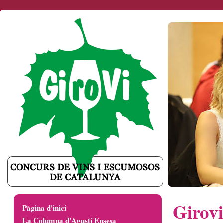
Girovi
Pàgina d'inici
La Columna d'Agustí Ensesa